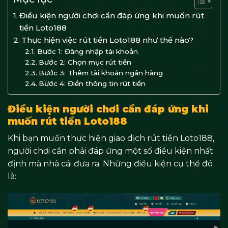
Điều kiện người chơi cần đáp ứng khi muốn rút
tiền Loto188
Thực hiện việc rút tiền Loto188 như thế nào?
Bước 1: Đăng nhập tài khoản
Bước 2: Chọn mục rút tiền
Bước 3: Thêm tài khoản ngân hàng
Bước 4: Điền thông tin rút tiền
Điều kiện người chơi cần đáp ứng khi
muốn rút tiền Loto188
Khi bạn muốn thực hiện giao dịch rút tiền Loto188,
người chơi cần phải đáp ứng một số điều kiện nhất
định mà nhà cái đưa ra. Những điều kiện cụ thể đó
là: