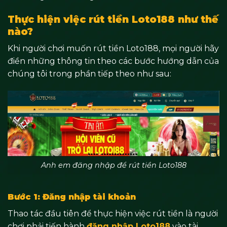
Thực hiện việc rút tiền Loto188 như thế
nào?
Khi người chơi muốn rút tiền Loto188, mọi người hãy
điền những thông tin theo các bước hướng dẫn của
chúng tôi trong phần tiếp theo như sau:
Anh em đăng nhập để rút tiền Loto188
Bước 1: Đăng nhập tài khoản
Thao tác đầu tiên để thực hiện việc rút tiền là người
chơi phải tiến hành
đăng nhập Loto188
vào tài