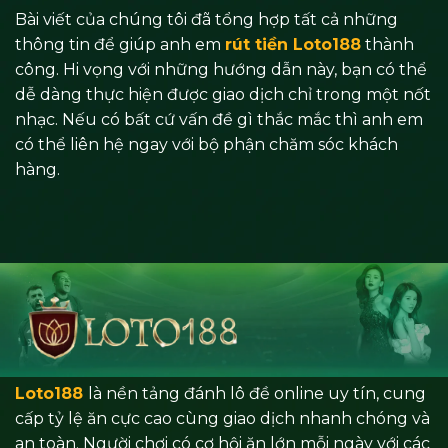
Bài viết của chúng tôi đã tổng hợp tất cả những
thông tin để giúp anh em
rút tiền Loto188
thành
công. Hi vọng với những hướng dẫn này, bạn có thể
dễ dàng thực hiện được giao dịch chỉ trong một nốt
nhạc. Nếu có bất cứ vấn đề gì thắc mắc thì anh em
có thể liên hệ ngay với bộ phận chăm sóc khách
hàng.
Loto188
là nền tảng đánh lô đề online uy tín, cung
cấp tỷ lệ ăn cực cao cùng giao dịch nhanh chóng và
an toàn. Người chơi có cơ hội ăn lớn mỗi ngày với các