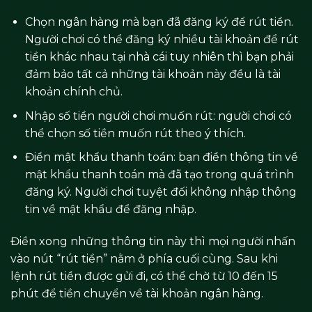
Chọn ngân hàng mà bạn đã đăng ký để rút tiền.
Người chơi có thể đăng ký nhiều tài khoản để rút
tiền khác nhau tại nhà cái tuy nhiên thì bạn phải
đảm bảo tất cả những tài khoản này đều là tài
khoản chính chủ.
Nhập số tiền người chơi muốn rút: người chơi có
thể chọn số tiền muốn rút theo ý thích.
Điền mật khẩu thanh toán: bạn điền thông tin về
mật khẩu thanh toán mà đã tạo trong quá trình
đăng ký. Người chơi tuyệt đối không nhập thông
tin về mật khẩu để đăng nhập.
Điền xong những thông tin này thì mọi người nhấn
vào nút “rút tiền” nằm ở phía cuối cùng. Sau khi
lệnh rút tiền được gửi đi, có thể chờ từ 10 đến 15
phút để tiền chuyển về tài khoản ngân hàng.