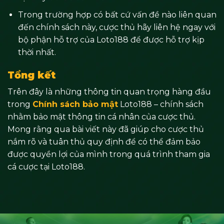
Trong trường hợp có bất cứ vấn đề nào liên quan
đến chính sách này, cược thủ hãy liên hệ ngay với
bộ phận hỗ trợ của Loto188 để được hỗ trợ kịp
thời nhất.
Tổng kết
Trên đây là những thông tin quan trọng hàng đầu
trong
Chính sách bảo mật
Loto188 – chính sách
nhằm bảo mật thông tin cá nhân của cược thủ.
Mong rằng qua bài viết này đã giúp cho cược thủ
nắm rõ và tuân thủ quy định để có thể đảm bảo
được quyền lợi của mình trong quá trình tham gia
cá cược tại Loto188.