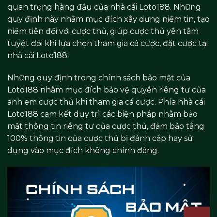
quan trọng hàng đầu của nhà cái Loto188. Những
quy định này nhằm mục đích xây dựng niềm tin, tạo
niềm tiên đối với cược thủ, giúp cược thủ yên tâm
tuyệt đối khi lựa chọn tham gia cá cược, đặt cược tại
nhà cái Loto188.
Những quy định trong chính sách bảo mật của
Loto188 nhằm mục đích bảo vệ quyền riêng tư của
anh em cược thủ khi tham gia cá cược. Phía nhà cái
Loto188 cam kết duy trì các biện pháp nhằm bảo
mật thông tin riêng tư của cược thủ, đảm bảo tằng
100% thông tin của cược thủ bị đánh cắp hay sử
dụng vào mục đích không chính đáng.