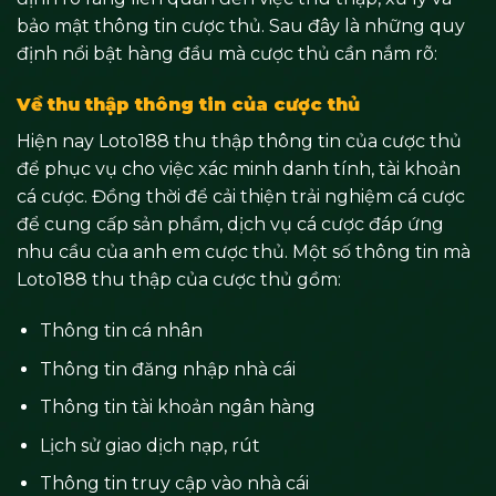
bảo mật thông tin cược thủ. Sau đây là những quy
định nổi bật hàng đầu mà cược thủ cần nắm rõ:
Về thu thập thông tin của cược thủ
Hiện nay Loto188 thu thập thông tin của cược thủ
để phục vụ cho việc xác minh danh tính, tài khoản
cá cược. Đồng thời để cải thiện trải nghiệm cá cược
để cung cấp sản phẩm, dịch vụ cá cược đáp ứng
nhu cầu của anh em cược thủ. Một số thông tin mà
Loto188 thu thập của cược thủ gồm:
Thông tin cá nhân
Thông tin đăng nhập nhà cái
Thông tin tài khoản ngân hàng
Lịch sử giao dịch nạp, rút
Thông tin truy cập vào nhà cái